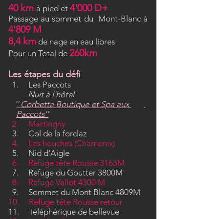
40
km
4'000 D+
à pied et
Passage au sommet du Mont-Blanc à
4'809 M
8,4 km
de nage en eau libres
260km
Pour un Total de
Les étapes du défi
1. Les Paccots
Nuit à l'hôtel
'
' Corbetta Boutique et Spa aux
Paccots''
2. Martingny
3. Col de la forclaz
4. Les houches (Chamonix)
5. Nid d'Aigle
6. Refuge tête Rousse 3165M
7. Refuge du Goutter 3800M
8. Refuge Vallot 4300 M
9. Sommet du Mont Blanc 4809M
10. Refuge tête Rousse retour
11. Téléphérique de bellevue