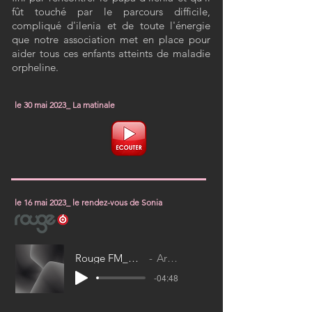
fût touché par
le parcours difficile,
compliqué
d'ilenia
et de toute l'énergie
que notre
association met en place pour
aider
tous
ces enfants atteints de maladie
orpheline.
le 30 mai 2023_ La matinale
le 16 mai 2023_ le rendez-vous de Sonia
Rouge FM_defi Marc Grognuz
Artist Name
-04:48