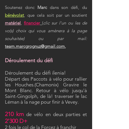
S
outenez donc
Marc
dans son défi, du
bénévolat
, que cela soit par un soutient
matériel
,
financier
(
clic sur l'un ou les de
vo(s) choix qui vous amènera à la page
souhaitée) ou par mail:
team.marcgrognuz@gmail.com
,
Déroulement du défi
du défi ilenia!
Déroulement
Départ des Paccots à vélo pour rallier
les Houches.(Chamonix) Gravire le
Mont Blanc. Retour à vélo jusqu'à
Saint-Gingolph, de là! traverser le lac
Léman à la nage pour finir à Vevey.
210 km
de vélo en deux parties et
2'300 D+
2 fois le col de la Forcez à franchir