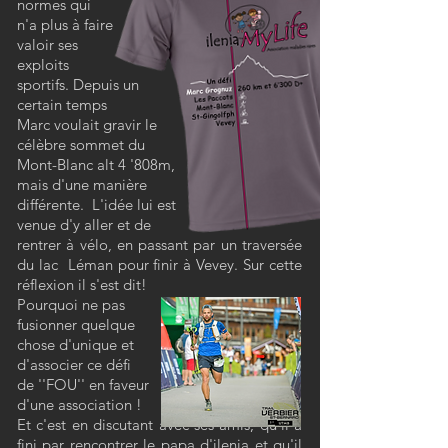
normes qui
n'a plus à faire
valoir ses
exploits
sportifs.
Depuis un
certain temps
Marc voulait gravir le
célèbre
sommet du
Mont-Blanc alt 4 '808m,
mais d'une manière
différente. L'idée
lui est
venue d'y aller et de
rentrer à vélo, en passant par un traversée
du lac
Léman pour finir à Vevey. Sur cette
ré
flexion il s'est dit!
Pourquoi
ne pas
fusionner quelque
chose d'unique et
d'associer ce défi
de ''FOU'' en faveur
d
'une association !
Et c'est en
discutant avec ses amis, qu'il a
fini par rencontrer
le papa d'ilenia et qu'il