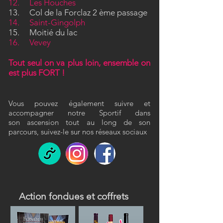
12. Les Houches
13. Col de la Forclaz 2 ème passage
14. Saint-Gingolph
15. Moitié du lac
16. Vevey
Tout seul on va plus loin, ensemble on
est plus FORT !
Vous pouvez également suivre et
accompagner notre Sportif dans
son
a
scension
tout au long de son
parcours, suivez-le sur nos réseaux sociaux
Action fondues et coffrets