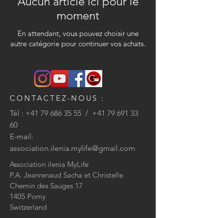
Aucun article ici pour le
moment
En attendant, vous pouvez choisir une
autre catégorie pour continuer vos achats.
CONTACTEZ-NOUS :
Tél :
+41 79 686 35 55
/
+41 79 691 33
60
E-mail:
association.ilenia.mylife@gmail.com
Association ilenia MyLife
P.A. Jeanrenaud Sacha et Christelle
Chemin des Sauges 17
1405 Pomy
Switzerland